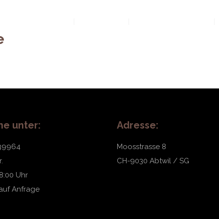
Home
Über uns
Angebot & Preise
e
ne unter:
Adresse:
39964
Moosstrasse 8
.
CH-9030 Abtwil / SG
18:00 Uhr
 auf Anfrage