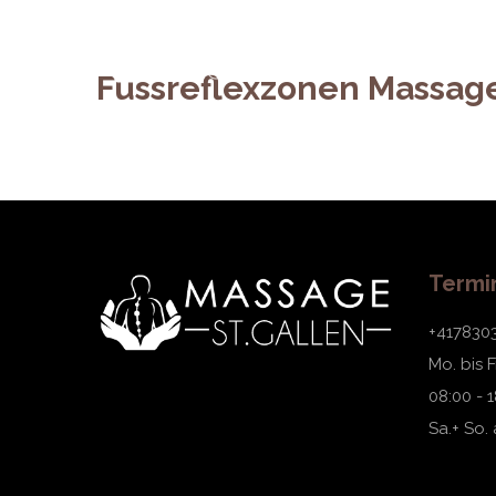
Fussreflexzonen Massag
Termi
+417830
Mo. bis Fr
08:00 - 
Sa.+ So.