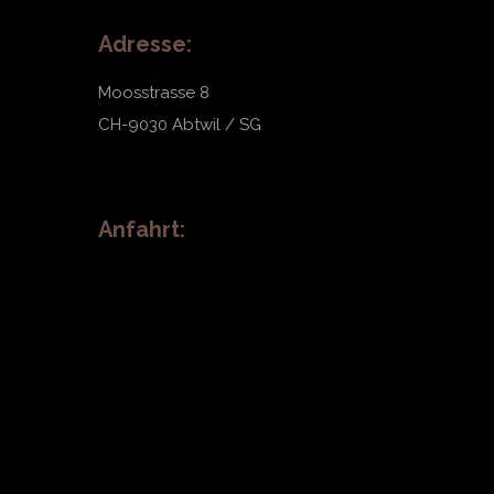
Adresse:
Moosstrasse 8
CH-9030 Abtwil / SG
Anfahrt: